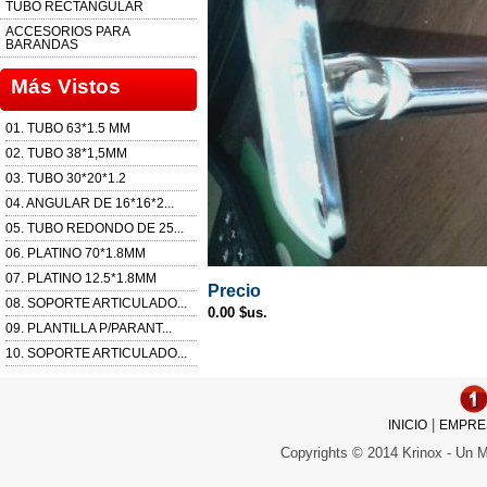
TUBO RECTANGULAR
ACCESORIOS PARA
BARANDAS
Más Vistos
01. TUBO 63*1.5 MM
02. TUBO 38*1,5MM
03. TUBO 30*20*1.2
04. ANGULAR DE 16*16*2...
05. TUBO REDONDO DE 25...
06. PLATINO 70*1.8MM
07. PLATINO 12.5*1.8MM
Precio
08. SOPORTE ARTICULADO...
0.00 $us.
09. PLANTILLA P/PARANT...
10. SOPORTE ARTICULADO...
|
INICIO
EMPRE
Copyrights © 2014 Krinox - Un 